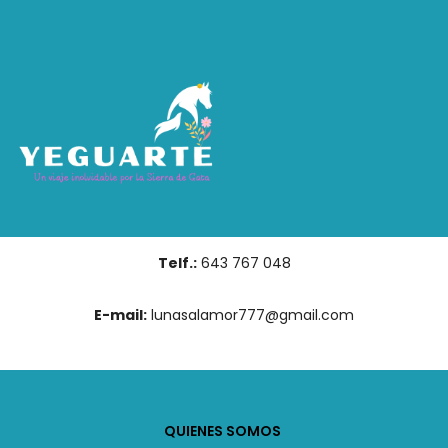
Saltar
al
contenido
Telf.:
643 767 048
E-mail:
lunasalamor777@gmail.com
QUIENES SOMOS